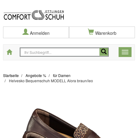
Anmelden
Warenkorb
Startseite
Toggle
naviga
Startseite
Angebote %
für Damen
Helvesko Bequemschuh MODELL Alora braun/leo