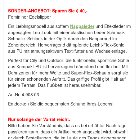
durch Bestellungen, die im Laufe des Tages eingegangen sind,
bereits vergriffen ist.
SONDER-ANGEBOT: Sparen Sie € 40,-
Femininer Edelslipper
Hersteller: ComfortSchuh Handelsgesellschaft m.b.H, Pforzheimer
Ein Lieblingsmodell aus softem
Nappaleder
und Effektleder im
Straße 134, D-76275 Ettlingen, E-Mail: service@comfortschuh.de
angesagten Leo-Look mit einer elastischen Leder-Schmuck-
Schnalle. Schlank in der Optik durch den Napparand im
Zehenbereich. Hervorragend dämpfende Leicht-Flex-Sohle
aus PU mit atmungsaktivem Textilfutter und Wechseleinlage.
Perfekt für City und Outdoor: die funktionelle, sportliche Sohle
aus Kompakt-PU ist hervorragend dämpfend und flexibel. Mit
Dehnzonen für mehr Weite und Super-Flex-Schaum sorgt sie
für einen schonenden Auftritt. Das griffige Profil gibt Halt auf
jedem Terrain. Das Fußbett ist herausnehmbar.
Art.Nr. 4.908.03
Entdecken Sie die bequemsten Schuhe Ihres Lebens!
Nur solange der Vorrat reicht.
Bitte haben Sie Verständnis, dass es bei erhöhter Nachfrage
passieren kann, dass ein Artikel noch angezeigt wird, obwohl
er durch Bestellungen, die im Laufe des Tages eingegangen