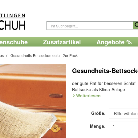
renschuhe
Zusatzartikel
Angebote %
ps
Gesundheits-Bettsocken ecru - 2er Pack
Gesundheits-Bettsocke
der gute Rat für besseren Schlaf
Bettsocke als Klima-Anlage
Weiterlesen
Schlafbeschwerden wegen eiskalt
Sie die "Klima-Anlage" aus wertvo
mehr darauf verzichten. Die Bett
Größe:
federleicht, saugfähig und super
als Geschenk und als Reise-"Haus
Menge:
und 30% Seide.