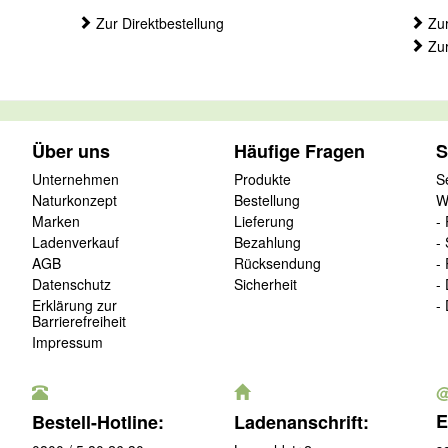
Zur Direktbestellung
Zur
Zur
Über uns
Häufige Fragen
S
Unternehmen
Produkte
S
Naturkonzept
Bestellung
W
Marken
Lieferung
-
Ladenverkauf
Bezahlung
-
AGB
Rücksendung
-
Datenschutz
Sicherheit
-
Erklärung zur
-
Barrierefreiheit
Impressum
E
Bestell-Hotline:
Ladenanschrift: