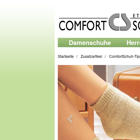
Damenschuhe
Her
Startseite
Zusatzartikel
ComfortSchuh-Tip