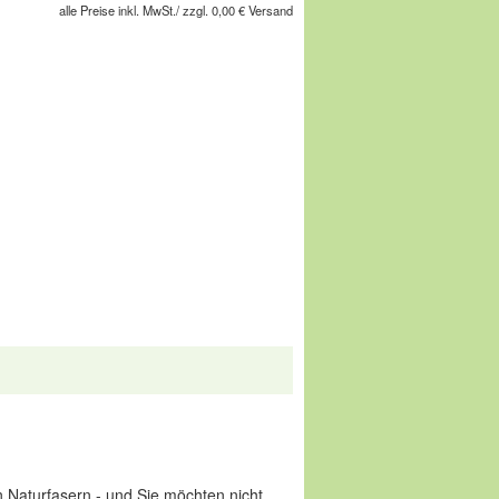
alle Preise inkl. MwSt./ zzgl. 0,00 € Versand
(43-44)
gesellschaft m.b.H, Pforzheimer Straße
service@comfortschuh.de
 Naturfasern - und Sie möchten nicht