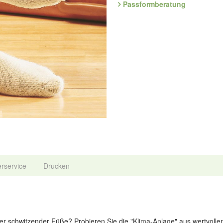
2er Pack
Passformberatung
Größen = Schuhgröße:
I
(37-38),
II
(39-40),
III
(41-42),
IV
Art.Nr. 9.609.04 / 9.609.04A
Hersteller: ComfortSchuh Handels
134, D-76275 Ettlingen, E-Mail: 
erservice
Drucken
r schwitzender Füße? Probieren Sie die "Klima-Anlage" aus wertvollen