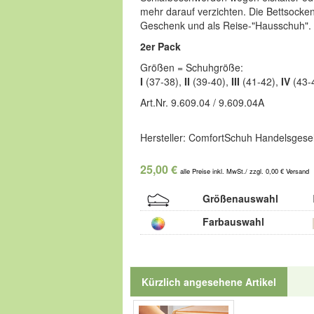
mehr darauf verzichten. Die Bettsocken
Geschenk und als Reise-"Hausschuh". 
2er Pack
Größen = Schuhgröße:
I
(37-38),
II
(39-40),
III
(41-42),
IV
(43-
Art.Nr. 9.609.04 / 9.609.04A
Hersteller: ComfortSchuh Handelsgesel
25,00 €
alle Preise inkl. MwSt./ zzgl. 0,00 € Versand
Größenauswahl
Farbauswahl
Kürzlich angesehene Artikel