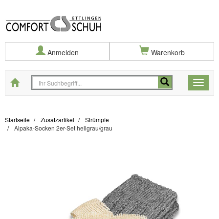
Anmelden
Warenkorb
Startseite
Toggle
naviga
Startseite
Zusatzartikel
Strümpfe
Alpaka-Socken 2er-Set hellgrau/grau