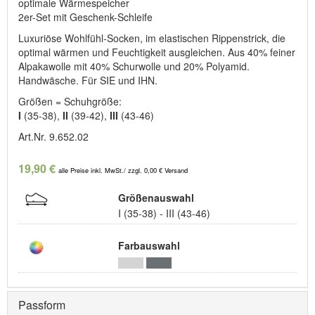
optimale Wärmespeicher
2er-Set mit Geschenk-Schleife
Luxuriöse Wohlfühl-Socken, im elastischen Rippenstrick, die
optimal wärmen und Feuchtigkeit ausgleichen. Aus 40% feiner
Alpakawolle mit 40% Schurwolle und 20% Polyamid.
Handwäsche. Für SIE und IHN.
Größen = Schuhgröße:
I
(35-38),
II
(39-42),
III
(43-46)
Art.Nr. 9.652.02
19,90 €
alle Preise inkl. MwSt./ zzgl. 0,00 € Versand
Größenauswahl
I (35-38) - III (43-46)
Farbauswahl
Passform