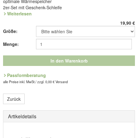
optimale Wärmespeicher
2er-Set mit Geschenk-Schleife
Weiterlesen
Luxuriöse Wohlfühl-Socken, im elastischen Rippenstrick, die
optimal wärmen und Feuchtigkeit ausgleichen. Aus 40% feiner
19,90
€
Alpakawolle mit 40% Schurwolle und 20% Polyamid. Handwäsche.
Größe:
Für SIE und IHN.
Menge:
Größen = Schuhgröße:
I
(35-38),
II
(39-42),
III
(43-46)
Art.Nr. 9.652.02
In den Warenkorb
Passformberatung
alle Preise inkl. MwSt./ zzgl. 0,00 € Versand
Zurück
Artikeldetails